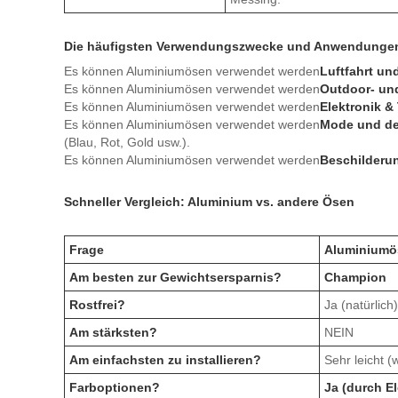
Die häufigsten Verwendungszwecke und Anwendunge
Es können Aluminiumösen verwendet werden
Luftfahrt un
Es können Aluminiumösen verwendet werden
Outdoor- un
Es können Aluminiumösen verwendet werden
Elektronik &
Es können Aluminiumösen verwendet werden
Mode und de
(Blau, Rot, Gold usw.).
Es können Aluminiumösen verwendet werden
Beschilderu
Schneller Vergleich: Aluminium vs. andere Ösen
Frage
Aluminiumö
Am besten zur Gewichtsersparnis?
Champion
Rostfrei?
Ja (natürlich)
Am stärksten?
NEIN
Am einfachsten zu installieren?
Sehr leicht (
Farboptionen?
Ja (durch El