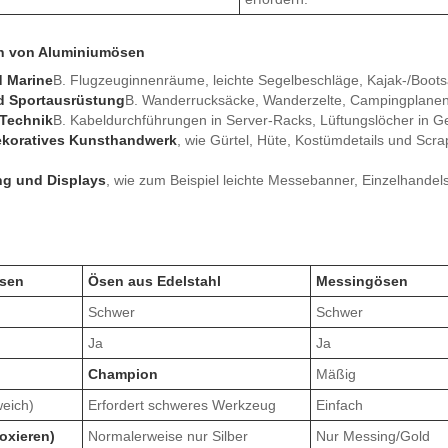
n von Aluminiumösen
d Marine
B. Flugzeuginnenräume, leichte Segelbeschläge, Kajak-/Boot
d Sportausrüstung
B. Wanderrucksäcke, Wanderzelte, Campingplanen
 Technik
B. Kabeldurchführungen in Server-Racks, Lüftungslöcher in G
koratives Kunsthandwerk
, wie Gürtel, Hüte, Kostümdetails und Scra
ng und Displays
, wie zum Beispiel leichte Messebanner, Einzelhandel
sen
Ösen aus Edelstahl
Messingösen
Schwer
Schwer
Ja
Ja
Champion
Mäßig
weich)
Erfordert schweres Werkzeug
Einfach
oxieren)
Normalerweise nur Silber
Nur Messing/Gold