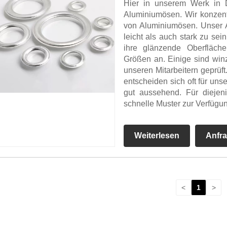
Hier in unserem Werk in 
Aluminiumösen. Wir konzentr
von Aluminiumösen. Unser A
leicht als auch stark zu se
ihre glänzende Oberfläch
Größen an. Einige sind win
unseren Mitarbeitern geprüf
entscheiden sich oft für uns
gut aussehend. Für diejeni
schnelle Muster zur Verfügu
Weiterlesen
Anfr
<
1
>