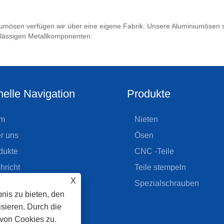
iniumösen verfügen wir über eine eigene Fabrik. Unsere Aluminiumösen 
rlässigen Metallkomponenten.
elle Navigation
Produkte
m
Nieten
r uns
Ösen
dukte
CNC -Teile
hricht
Teile stempeln
X
unterladen
Spezialschrauben
nis zu bieten, den
rage senden
sieren. Durch die
taktieren Sie uns
von Cookies zu.