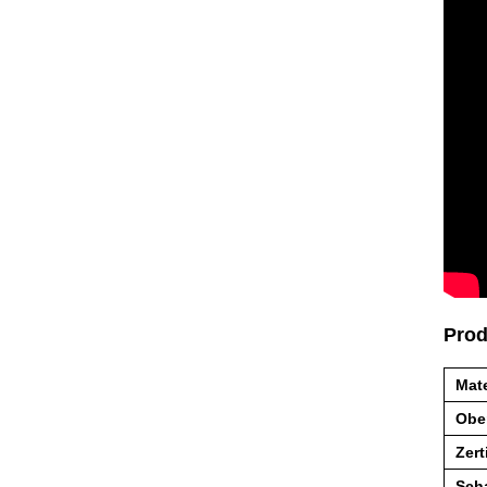
Prod
Mate
Obe
Zert
Sch