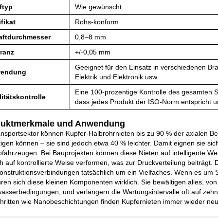
ftyp
Wie gewünscht
ifikat
Rohs-konform
aftdurchmesser
0,8–8 mm
ranz
+/-0,05 mm
Geeignet für den Einsatz in verschiedenen Bra
endung
Elektrik und Elektronik usw.
Eine 100-prozentige Kontrolle des gesamten S
itätskontrolle
dass jedes Produkt der ISO-Norm entspricht un
duktmerkmale und Anwendung
nsportsektor können Kupfer-Halbrohrnieten bis zu 90 % der axialen B
igen können – sie sind jedoch etwa 40 % leichter. Damit eignen sie sich
ofahrzeugen. Bei Bauprojekten können diese Nieten auf intelligente W
ch auf kontrollierte Weise verformen, was zur Druckverteilung beiträgt.
onstruktionsverbindungen tatsächlich um ein Vielfaches. Wenn es um 
en sich diese kleinen Komponenten wirklich. Sie bewältigen alles, vo
sserbedingungen, und verlängern die Wartungsintervalle oft auf zehn
hritten wie Nanobeschichtungen finden Kupfernieten immer wieder neu