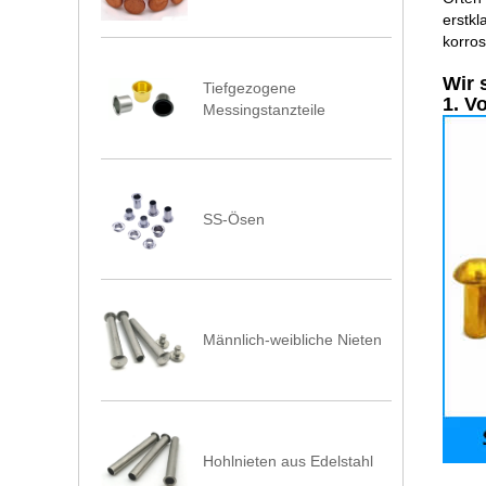
erstkl
korro
Wir 
Tiefgezogene
1. V
Messingstanzteile
SS-Ösen
Männlich-weibliche Nieten
Hohlnieten aus Edelstahl