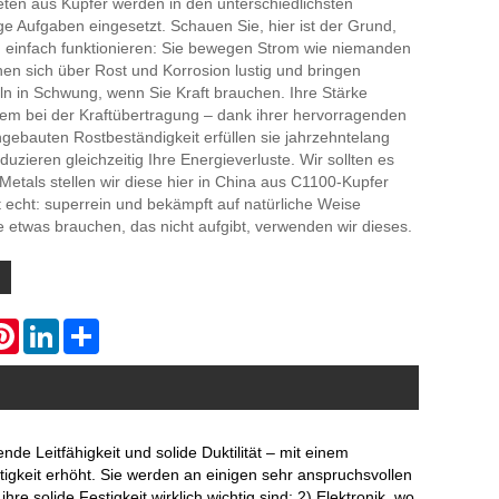
eten aus Kupfer werden in den unterschiedlichsten
ge Aufgaben eingesetzt. Schauen Sie, hier ist der Grund,
 einfach funktionieren: Sie bewegen Strom wie niemanden
en sich über Rost und Korrosion lustig und bringen
ln in Schwung, wenn Sie Kraft brauchen. Ihre Stärke
lem bei der Kraftübertragung – dank ihrer hervorragenden
ingebauten Rostbeständigkeit erfüllen sie jahrzehntelang
uzieren gleichzeitig Ihre Energieverluste. Wir sollten es
Metals stellen wir diese hier in China aus C1100-Kupfer
t echt: superrein und bekämpft auf natürliche Weise
 etwas brauchen, das nicht aufgibt, verwenden wir dieses.
atsApp
Pinterest
LinkedIn
Share
e Leitfähigkeit und solide Duktilität – mit einem
tigkeit erhöht. Sie werden an einigen sehr anspruchsvollen
re solide Festigkeit wirklich wichtig sind; 2) Elektronik, wo