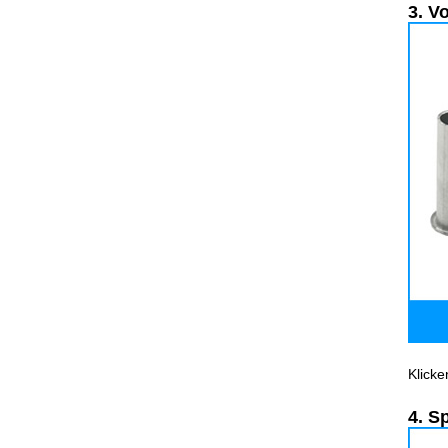
3. V
Klick
4. S