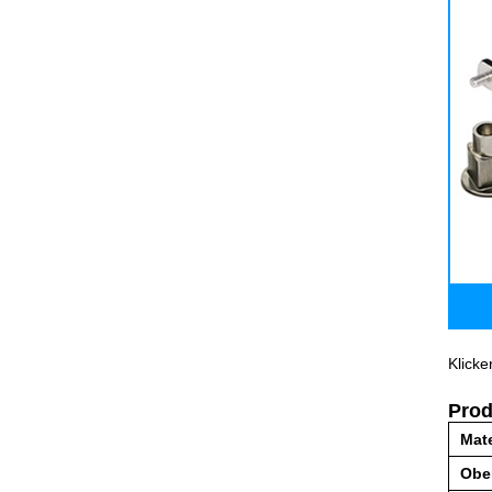
Klicke
Prod
Mate
Obe