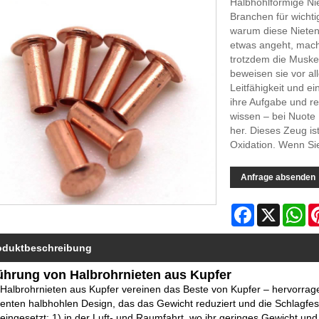
Halbhohlförmige Ni
Branchen für wichti
warum diese Nieten
etwas angeht, mach
trotzdem die Muske
beweisen sie vor al
Leitfähigkeit und e
ihre Aufgabe und red
wissen – bei Nuote 
her. Dieses Zeug is
Oxidation. Wenn Sie
Anfrage absenden
Facebook
X
Wh
oduktbeschreibung
ührung von Halbrohrnieten aus Kupfer
Halbrohrnieten aus Kupfer vereinen das Beste von Kupfer – hervorragend
igenten halbhohlen Design, das das Gewicht reduziert und die Schlagfes
eingesetzt: 1) in der Luft- und Raumfahrt, wo ihr geringes Gewicht und ih