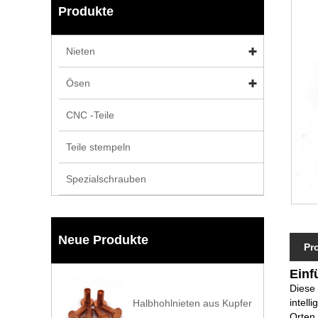
Produkte
Nieten
Ösen
CNC -Teile
Teile stempeln
Spezialschrauben
Neue Produkte
Pr
Einf
Diese 
intell
Halbhohlnieten aus Kupfer
Orten 