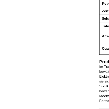
Kop
Zert
Sch
Tole
Anw
Qual
Pro
Im Tra
bewält
Elektr
sie si
Stahlk
bewähr
Meerwa
Fortsc