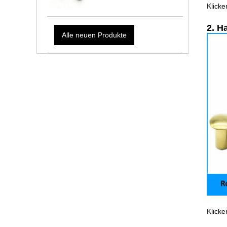
Klick
2. H
Alle neuen Produkte
Klick