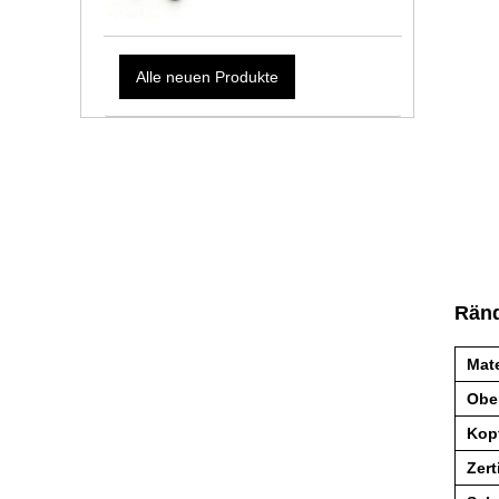
Alle neuen Produkte
Ränd
Mate
Obe
Kop
Zert