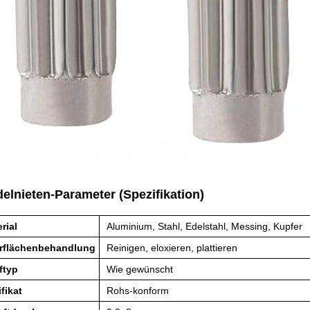
elnieten-Parameter (Spezifikation)
rial
Aluminium, Stahl, Edelstahl, Messing, Kupfer
rflächenbehandlung
Reinigen, eloxieren, plattieren
ftyp
Wie gewünscht
ifikat
Rohs-konform