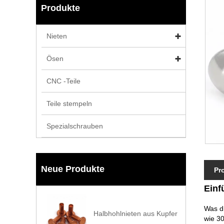
Produkte
Nieten
Ösen
CNC -Teile
Teile stempeln
Spezialschrauben
Neue Produkte
Pr
Einf
Was di
Halbhohlnieten aus Kupfer
wie 30