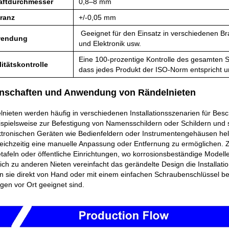
aftdurchmesser
0,8–8 mm
ranz
+/-0,05 mm
Geeignet für den Einsatz in verschiedenen Br
endung
und Elektronik usw.
Eine 100-prozentige Kontrolle des gesamten S
itätskontrolle
dass jedes Produkt der ISO-Norm entspricht un
nschaften und Anwendung von Rändelnieten
lnieten werden häufig in verschiedenen Installationsszenarien für Be
ispielsweise zur Befestigung von Namensschildern oder Schildern und s
ktronischen Geräten wie Bedienfeldern oder Instrumentengehäusen hel
leichzeitig eine manuelle Anpassung oder Entfernung zu ermöglichen
tafeln oder öffentliche Einrichtungen, wo korrosionsbeständige Mode
ich zu anderen Nieten vereinfacht das gerändelte Design die Installati
 sie direkt von Hand oder mit einem einfachen Schraubenschlüssel bet
en vor Ort geeignet sind.