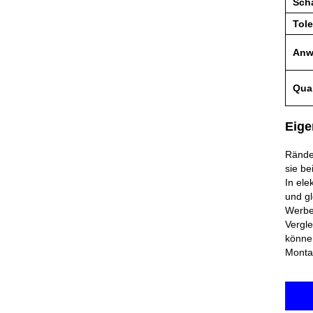
Sch
Tole
Anw
Qual
Eige
Rände
sie be
In ele
und g
Werbe
Vergle
können
Montag