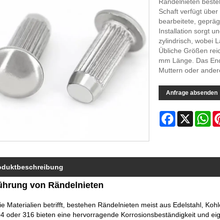
Rändelnieten beste
Schaft verfügt über
bearbeitete, gepräg
Installation sorgt 
zylindrisch, wobei
Übliche Größen re
mm Länge. Das End
Muttern oder ander
Anfrage absenden
Facebook
X
Wh
oduktbeschreibung
ührung von Rändelnieten
e Materialien betrifft, bestehen Rändelnieten meist aus Edelstahl, Koh
4 oder 316 bieten eine hervorragende Korrosionsbeständigkeit und eign