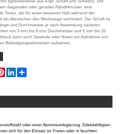
hen typischerweise aus Kopf, Schaft und Schwanz. Der
 ein diagonales oder gerades Rändelmuster, eine
te Textur, die für einen besseren Halt während der
und ein Abrutschen des Werkzeugs verhindert. Der Schaft ist
 Länge und Durchmesser je nach Anwendung variieren.
ichen von 3 mm bis 8 mm Durchmesser und 5 mm bis 20
stück kann auch Gewinde oder Nuten zur Aufnahme von
en Befestigungselementen aufweisen.
atsApp
Pinterest
LinkedIn
Share
lenstoffstahl oder einer Aluminiumlegierung. Edelstahltypen
en sich für den Einsatz im Freien oder in feuchten