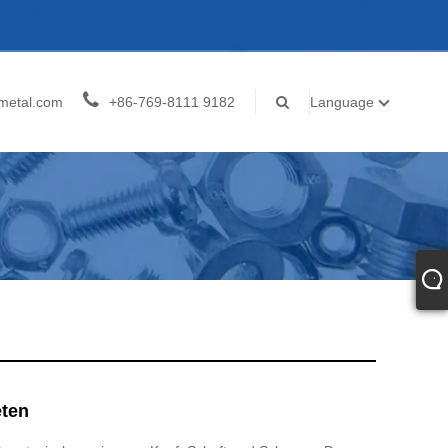
metal.com
+86-769-8111 9182
Language
eten