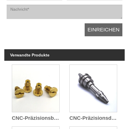
Verwandte Produkte
CNC-Präzisionsbearbeitung
CNC-Präzisionsdrehteile