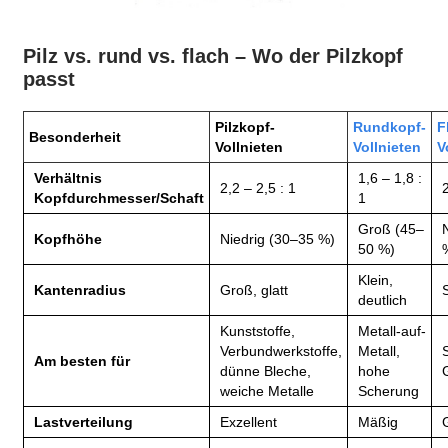
Pilz vs. rund vs. flach – Wo der Pilzkopf
passt
Pilzkopf-
Rundkopf-
F
Besonderheit
Vollnieten
Vollnieten
V
Verhältnis
1,6 – 1,8 :
2,2 – 2,5 : 1
Kopfdurchmesser/Schaft
1
Groß (45–
Kopfhöhe
Niedrig (30–35 %)
50 %)
Klein,
Kantenradius
Groß, glatt
deutlich
Kunststoffe,
Metall-auf-
Verbundwerkstoffe,
Metall,
Am besten für
dünne Bleche,
hohe
weiche Metalle
Scherung
Lastverteilung
Exzellent
Mäßig