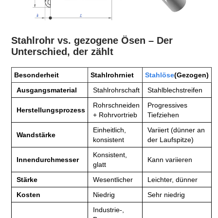
Stahlrohr vs. gezogene Ösen – Der
Unterschied, der zählt
Besonderheit
Stahlrohrniet
Stahlöse
(Gezogen)
Ausgangsmaterial
Stahlrohrschaft
Stahlblechstreifen
Rohrschneiden
Progressives
Herstellungsprozess
+ Rohrvortrieb
Tiefziehen
Einheitlich,
Variiert (dünner an
Wandstärke
konsistent
der Laufspitze)
Konsistent,
Innendurchmesser
Kann variieren
glatt
Stärke
Wesentlicher
Leichter, dünner
Kosten
Niedrig
Sehr niedrig
Industrie-,