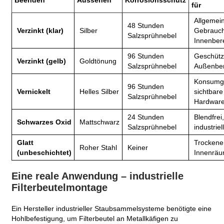
Beenden
Aussehen
Korrosionsschutz
für
Allgemei
48 Stunden
Verzinkt (klar)
Silber
Gebrauch
Salzsprühnebel
Innenber
96 Stunden
Geschütz
Verzinkt (gelb)
Goldtönung
Salzsprühnebel
Außenber
Konsumgü
96 Stunden
Vernickelt
Helles Silber
sichtbare
Salzsprühnebel
Hardwar
24 Stunden
Blendfrei
Schwarzes Oxid
Mattschwarz
Salzsprühnebel
industriel
Glatt
Trockene
Roher Stahl
Keiner
(unbeschichtet)
Innenrä
Eine reale Anwendung – industrielle
Filterbeutelmontage
Ein Hersteller industrieller Staubsammelsysteme benötigte eine
Hohlbefestigung, um Filterbeutel an Metallkäfigen zu